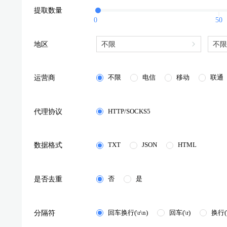
提取数量
0
50
地区
运营商
不限
电信
移动
联通
代理协议
HTTP/SOCKS5
数据格式
TXT
JSON
HTML
是否去重
否
是
分隔符
回车换行(\r\n)
回车(\r)
换行(\